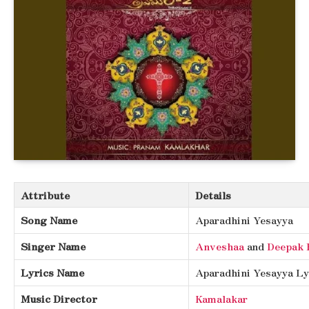
Attribute
Details
Song Name
Aparadhini Yesayya
Singer Name
Anveshaa
and
Deepak 
Lyrics Name
Aparadhini Yesayya Ly
Music Director
Kamalakar