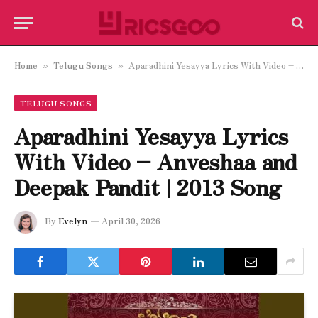
Home
Telugu Songs
Aparadhini Yesayya Lyrics With Video – Anveshaa and Deepak Pandit | 2013 Song
»
»
TELUGU SONGS
Aparadhini Yesayya Lyrics
With Video – Anveshaa and
Deepak Pandit | 2013 Song
By
Evelyn
April 30, 2026