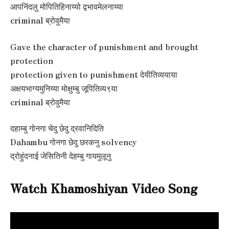
आपनिंदलु मोपितिहिनाय्यो द्वभावमेलनाय्या
criminal ब्रोवुमैया
Gave the character of punishment and brought
protection
protection given to punishment देयीतिव्ययाया
अक्षयभाग्यमुनिय्या मोक्षुम्बु जूपितिव्य९या
criminal ब्रोवुमैया
दहाम्बु गोनगा चेदु छेदु द्रवानिदिति
Dahambu गोनगा छेदु छरकनु solvency
द्रोहुंदनाई जेसितिनी देहम्बु गायमुलूनु
Watch Khamoshiyan Video Song