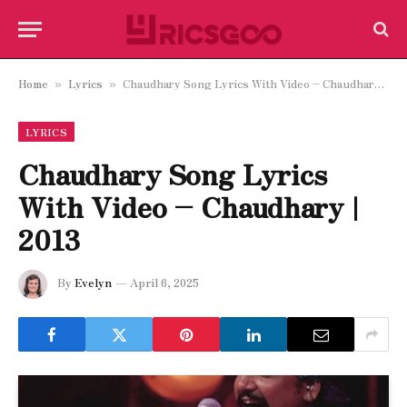
Home
Lyrics
Chaudhary Song Lyrics With Video – Chaudhary | 2013
»
»
LYRICS
Chaudhary Song Lyrics
With Video – Chaudhary |
2013
By
Evelyn
April 6, 2025