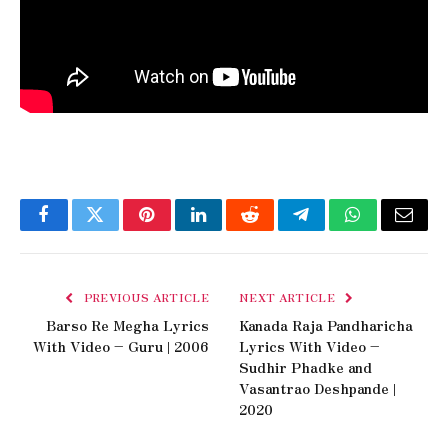
Facebook
Twitter
Pinterest
LinkedIn
Reddit
Telegram
WhatsApp
Email
PREVIOUS ARTICLE
NEXT ARTICLE
Barso Re Megha Lyrics
Kanada Raja Pandharicha
With Video – Guru | 2006
Lyrics With Video –
Sudhir Phadke and
Vasantrao Deshpande |
2020