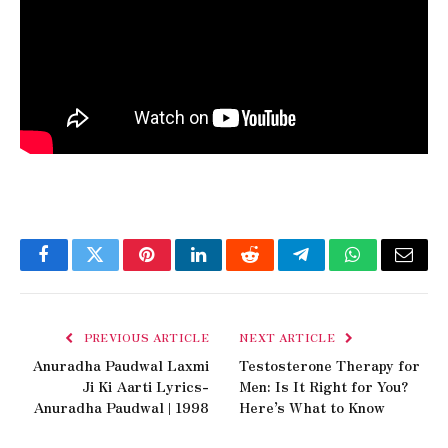
Facebook
Twitter
Pinterest
LinkedIn
Reddit
Telegram
WhatsApp
Email
PREVIOUS ARTICLE
NEXT ARTICLE
Anuradha Paudwal Laxmi
Testosterone Therapy for
Ji Ki Aarti Lyrics-
Men: Is It Right for You?
Anuradha Paudwal | 1998
Here’s What to Know