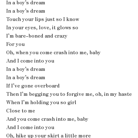
In a boy’s dream
In a boy’s dream
Touch your lips just so I know
In your eyes, love, it glows so
I’m bare-boned and crazy
For you
Oh, when you come crash into me, baby
And I come into you
In a boy’s dream
In a boy’s dream
If I’ve gone overboard
Then I’m begging you to forgive me, oh, in my haste
When I’m holding you so girl
Close to me
And you come crash into me, baby
And I come into you
Oh, hike up your skirt a little more