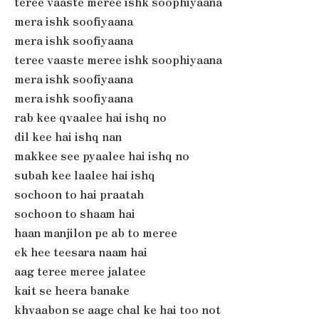
teree vaaste meree ishk soophiyaana
mera ishk soofiyaana
mera ishk soofiyaana
teree vaaste meree ishk soophiyaana
mera ishk soofiyaana
mera ishk soofiyaana
rab kee qvaalee hai ishq no
dil kee hai ishq nan
makkee see pyaalee hai ishq no
subah kee laalee hai ishq
sochoon to hai praatah
sochoon to shaam hai
haan manjilon pe ab to meree
ek hee teesara naam hai
aag teree meree jalatee
kait se heera banake
khvaabon se aage chal ke hai too not