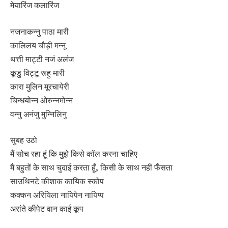
मेयारिंज कलारिंज
नजनाकन्नु पाठा मारी
कालिलय चौड़ी मन्नू
थत्ती माट्टी नजं अलंज
कूडु विट्टू रूहु मारी
कारा मुलिन मूरचायेरी
चिन्धयोन्न ओरुन्नमोन्न
वन्नु अनंजु मुन्निलिनु
सुबह उठो
मैं सोच रहा हूं कि मुझे किसे कॉल करना चाहिए
मैं बहुतों के साथ चुदाई करता हूँ, किसी के साथ नहीं फँसता
साउथिनटे कीशाक कायिक स्कोप
कक्कन अरियिला नायिपेन नायिप्प
अरांते कीपेट वान काई कूप