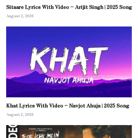
Sitaare Lyrics With Video – Arijit Singh | 2025 Song
August 2, 2026
Khat Lyrics With Video – Navjot Ahuja | 2025 Song
August 2, 2026