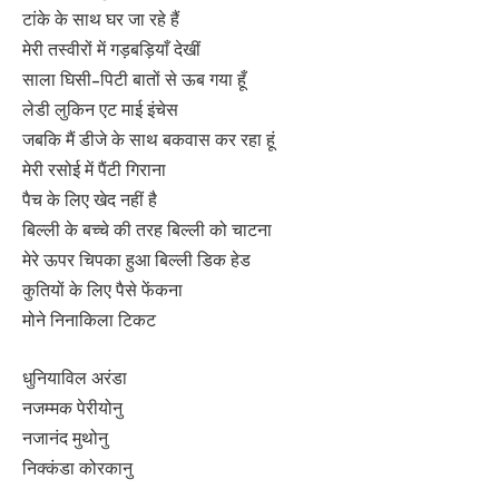
टांके के साथ घर जा रहे हैं
मेरी तस्वीरों में गड़बड़ियाँ देखीं
साला घिसी-पिटी बातों से ऊब गया हूँ
लेडी लुकिन एट माई इंचेस
जबकि मैं डीजे के साथ बकवास कर रहा हूं
मेरी रसोई में पैंटी गिराना
पैच के लिए खेद नहीं है
बिल्ली के बच्चे की तरह बिल्ली को चाटना
मेरे ऊपर चिपका हुआ बिल्ली डिक हेड
कुतियों के लिए पैसे फेंकना
मोने निनाकिला टिकट
धुनियाविल अरंडा
नजम्मक पेरीयोनु
नजानंद मुथोनु
निक्कंडा कोरकानु