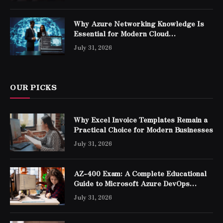
Why Azure Networking Knowledge Is
Essential for Modern Cloud
Professionals
July 31, 2026
OUR PICKS
Why Excel Invoice Templates Remain a
Practical Choice for Modern Businesses
July 31, 2026
AZ-400 Exam: A Complete Educational
Guide to Microsoft Azure DevOps
Engineer Expert Certification
July 31, 2026