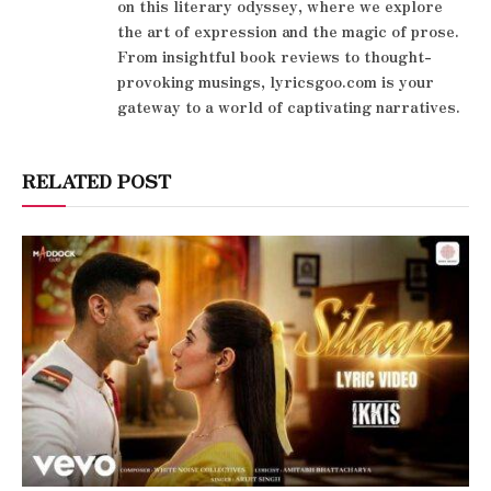
on this literary odyssey, where we explore
the art of expression and the magic of prose.
From insightful book reviews to thought-
provoking musings, lyricsgoo.com is your
gateway to a world of captivating narratives.
RELATED POST