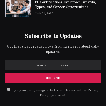
IT Certifications Explained: Benefits,
Types, and Career Opportunities
July 31, 2026
Subscribe to Updates
Get the latest creative news from Lyricsgoo about daily
updates.
By signing up, you agree to the our terms and our
Privacy
Policy
agreement.