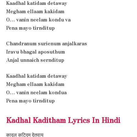
Kaadhal katidam detaway
Megham ellaam kakidam
O… vanin neelam kondu va
Pena mayo tirnditup
Chandranum surienum anjalkaras
Iravu bhagal aposuthum
Anjal unnaich sernditup
Kaadhal katidam detaway
Megham ellaam kakidam
O… vanin neelam kondua
Pena mayo tirnditup
Kadhal Kaditham Lyrics In Hindi
कादल कटिदम देतवाय