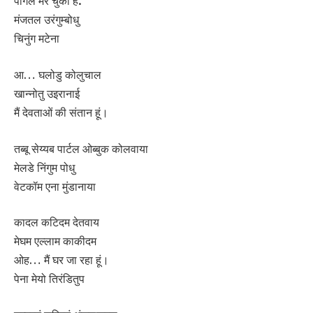
पागल मर चुका है.
मंजतल उरंगुम्बोधु
चिनुंग मटेना
आ… घलोडु कोलुचाल
खान्नोतु उइरानाई
मैं देवताओं की संतान हूं।
तब्बू सेय्यब पार्टल ओब्बुक कोलवाया
मेलडे निंगुम पोधु
वेटकॉम एना मुंडानाया
कादल कटिदम देतवाय
मेघम एल्लाम काकीदम
ओह… मैं घर जा रहा हूं।
पेना मेयो तिरंडितुप