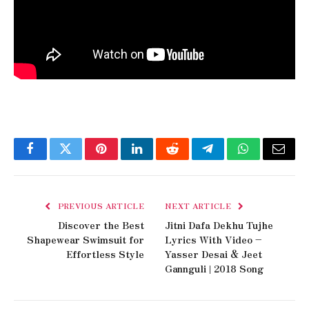
Facebook
Twitter
Pinterest
LinkedIn
Reddit
Telegram
WhatsApp
Email
PREVIOUS ARTICLE
NEXT ARTICLE
Discover the Best
Jitni Dafa Dekhu Tujhe
Shapewear Swimsuit for
Lyrics With Video –
Effortless Style
Yasser Desai & Jeet
Gannguli | 2018 Song