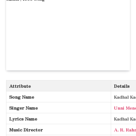
Attribute
Details
Song Name
Kadhal K
Singer Name
Unni Men
Lyrics Name
Kadhal Ka
Music Director
A. R. Rah