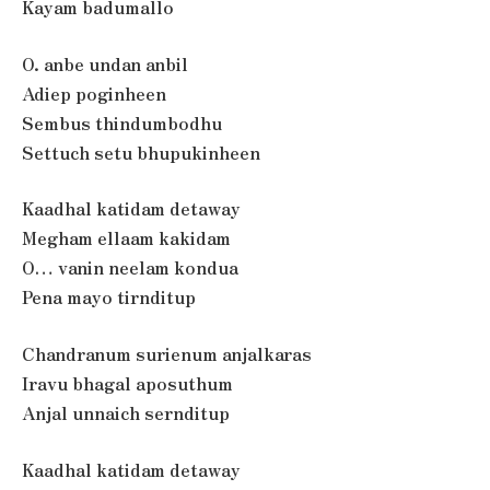
Kayam badumallo
O. anbe undan anbil
Adiep poginheen
Sembus thindumbodhu
Settuch setu bhupukinheen
Kaadhal katidam detaway
Megham ellaam kakidam
O… vanin neelam kondua
Pena mayo tirnditup
Chandranum surienum anjalkaras
Iravu bhagal aposuthum
Anjal unnaich sernditup
Kaadhal katidam detaway