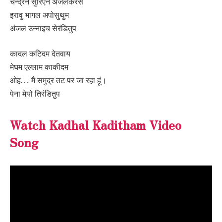
चन्द्रनं सुरिएनं अंजलकरस
इरावु भागल अपोसुथुम
अंजल उन्नाइच सेरंडितुप
कादल कटिदम देतवाय
मेघम एल्लाम काकीदम
ओह… मैं समुद्र तट पर जा रहा हूं।
पेना मेयो तिरंडितुप
Watch Kadhal Kaditham Video
Song