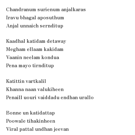
Chandranum surienum anjalkaras
Iravu bhagal aposuthum
Anjal unnaich sernditup
Kaadhal katidam detaway
Megham ellaam kakidam
Vaanin neelam kondua
Pena mayo tirnditup
Katittin vartkalil
Khanna naan valukiheen
Penaill uouri vaiddadu endhan urallo
Bonne un katidattap
Poowale tihakinheen
Viral pattal undhan jeevan