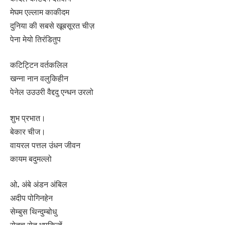
मेघम एल्लाम काकीदम
दुनिया की सबसे खूबसूरत चीज़
पेना मेयो तिरंडितुप
कटिट्टिन वर्तकलिल
खन्ना नान वलुकिहीन
पेनेल उउउरी वैद्ददु एन्धन उरलो
शुभ प्रभात।
बेकार चीज।
वायरल पत्तल उंधन जीवन
कायम बदुमल्लो
ओ. अंबे अंडन अंबिल
अदीप पोगिनहेन
सेम्बुस थिन्दुम्बोधु
सेतुच सेतु भूपुकिन्हें