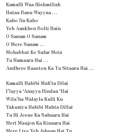
Kamalli Waa Hishmillah
Hataa Banu Wayyaa …
Kaho Na Kaho
Yeh Aankhen Bolti Hain
O Sanam O Sanam
O Mere Sanam …
Mohabbat Ke Safar Mein
Tu Hamaara Hai …
Andhere Raaston Ka Tu Sitaara Hai …
Kamalli Habibi Mah’ta Dilai
I’layya ‘Anayya Bindaa ‘Ilai
Wila’ha Walayla Kulli Ku
Yakuniya Habibi Mahta Dillai
Tu Hi Jeene Ka Sahaara Hai
Meri Maujon Ka Kinaara Hai
Mere Liye Yeh Jahaan Hai Tu