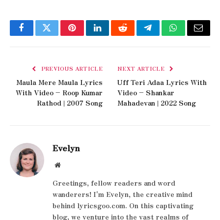
Facebook
Twitter
Pinterest
LinkedIn
Reddit
Telegram
WhatsApp
Email
PREVIOUS ARTICLE
NEXT ARTICLE
Maula Mere Maula Lyrics
Uff Teri Adaa Lyrics With
With Video – Roop Kumar
Video – Shankar
Rathod | 2007 Song
Mahadevan | 2022 Song
Evelyn
Website
Greetings, fellow readers and word
wanderers! I'm Evelyn, the creative mind
behind lyricsgoo.com. On this captivating
blog, we venture into the vast realms of