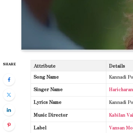
SHARE
Attribute
Details
Song Name
Kannadi P
Singer Name
Haricharan
Lyrics Name
Kannadi P
Music Director
Kabilan V
Label
Vansan Mo