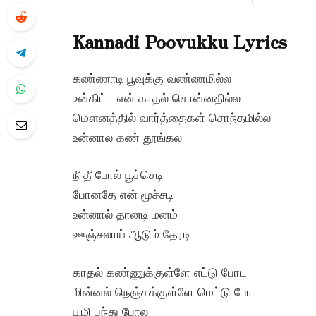
Kannadi Poovukku Lyrics
கண்ணாடி பூவுக்கு வண்ணமில்ல
உன்கிட்ட என் காதல் சொன்னதில்ல
மௌனத்தில் வார்த்தைகள் சொந்தமில்ல
உன்னால கண் தூங்கல
நீ தீ போல் பூச்செடி
போனதே என் மூச்சடி
உன்னால் தானடி மனம்
ஊஞ்சலாய் ஆடும் தேரடி
காதல் கண்ணுக்குள்ளே எட்டு போட
மின்னல் நெஞ்சுக்குள்ளே மெட்டு போட
பூமி பந்து போல