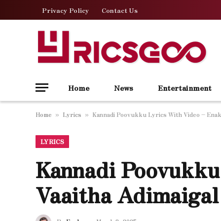
Privacy Policy
Contact Us
Home
News
Entertainment
Home
Lyrics
Kannadi Poovukku Lyrics With Video – Enakk
»
»
LYRICS
Kannadi Poovukku
Vaaitha Adimaigal