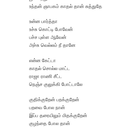
உந்தன் ஞாபகம் காதல் தான் சுத்துதே
உன்ன பார்த்தா
உச்சு கொட்டி போவேன்
பச்ச புள்ள ஆவேன்
அச்சு வெல்லம் நீ தானே
என்ன கேட்டா
காதல் சொல்ல மாட்ட
ராஜா ராணி சீட்ட
நெஞ்ச குலுக்கி போட்டாலே
குதிக்குறேன் பறக்குறேன்
பறவை போல நான்
இப்ப தரையிலும் மிதக்குறேன்
குழந்தை போல தான்