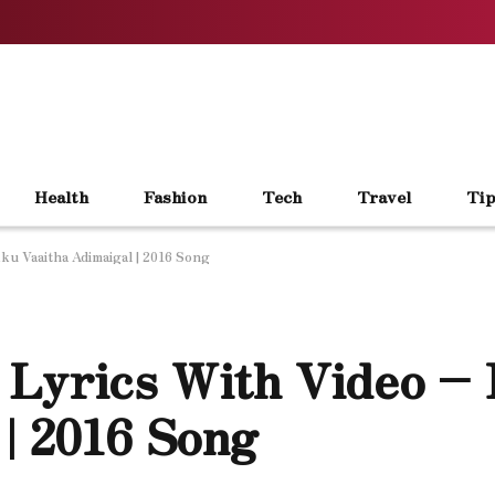
Health
Fashion
Tech
Travel
Tip
u Vaaitha Adimaigal | 2016 Song
 Lyrics With Video –
 | 2016 Song