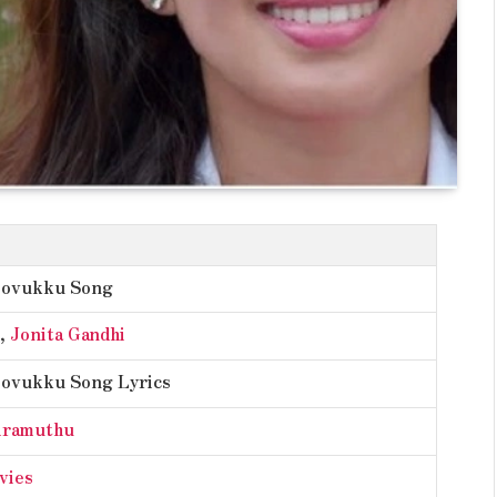
oovukku Song
,
Jonita Gandhi
oovukku Song Lyrics
airamuthu
vies