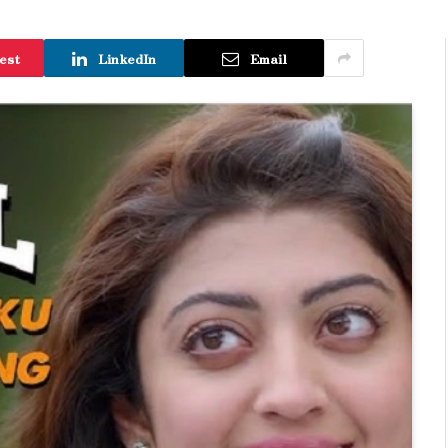
est
LinkedIn
Email