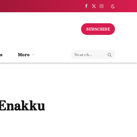
Facebook
X
Instagram
(Twitter)
SUBSCRIBE
s
More
 Enakku