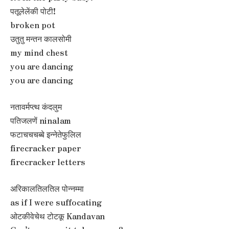
पतूलेलेंकी पोटी!
broken pot
उतुतु मन्तन कालसोमी
my mind chest
you are dancing
you are dancing
नतावर्मप्त्थ कंदलुम
पतिजलणें ninalam
फटाचचचब्बे इन्नेतेफुलिल
firecracker paper
firecracker letters
अरिकालतिलतिल पोन्नम्मा
as if I were suffocating
ओटकीवेचेथ टोटकू Kandavan