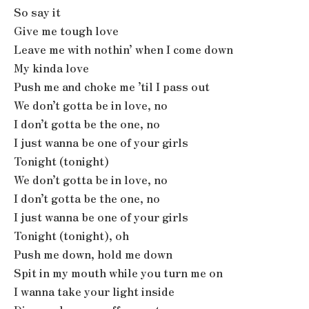
So say it
Give me tough love
Leave me with nothin’ when I come down
My kinda love
Push me and choke me ’til I pass out
We don’t gotta be in love, no
I don’t gotta be the one, no
I just wanna be one of your girls
Tonight (tonight)
We don’t gotta be in love, no
I don’t gotta be the one, no
I just wanna be one of your girls
Tonight (tonight), oh
Push me down, hold me down
Spit in my mouth while you turn me on
I wanna take your light inside