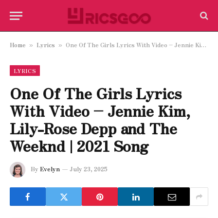
Home
Lyrics
One Of The Girls Lyrics With Video – Jennie Kim, Lily-Rose Depp and The Weeknd | 2021 Song
»
»
LYRICS
One Of The Girls Lyrics
With Video – Jennie Kim,
Lily-Rose Depp and The
Weeknd | 2021 Song
By
Evelyn
July 23, 2025