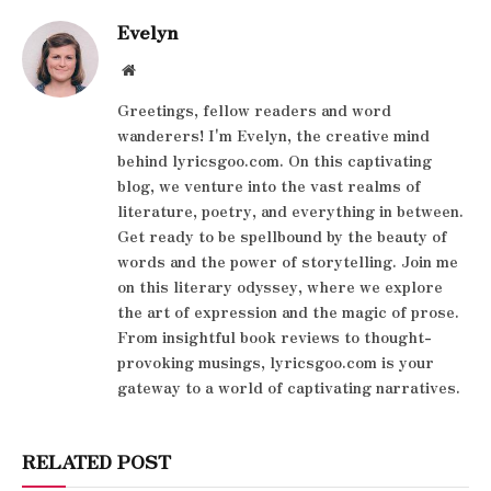
Evelyn
Website
Greetings, fellow readers and word
wanderers! I'm Evelyn, the creative mind
behind lyricsgoo.com. On this captivating
blog, we venture into the vast realms of
literature, poetry, and everything in between.
Get ready to be spellbound by the beauty of
words and the power of storytelling. Join me
on this literary odyssey, where we explore
the art of expression and the magic of prose.
From insightful book reviews to thought-
provoking musings, lyricsgoo.com is your
gateway to a world of captivating narratives.
RELATED POST