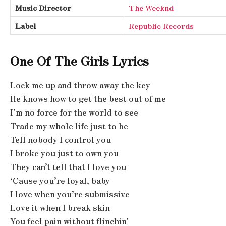
Music Director
The Weeknd
Label
Republic Records
One Of The Girls Lyrics
Lock me up and throw away the key
He knows how to get the best out of me
I’m no force for the world to see
Trade my whole life just to be
Tell nobody I control you
I broke you just to own you
They can’t tell that I love you
‘Cause you’re loyal, baby
I love when you’re submissive
Love it when I break skin
You feel pain without flinchin’