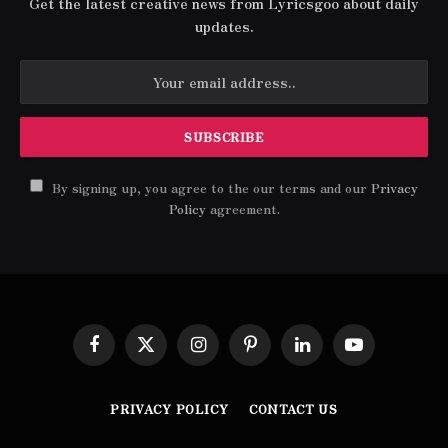
Get the latest creative news from Lyricsgoo about daily
updates.
By signing up, you agree to the our terms and our
Privacy
Policy
agreement.
Facebook
X
Instagram
Pinterest
LinkedIn
YouTube
(Twitter)
PRIVACY POLICY
CONTACT US