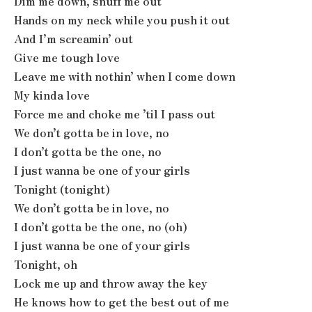
Dim me down, snuff me out
Hands on my neck while you push it out
And I’m screamin’ out
Give me tough love
Leave me with nothin’ when I come down
My kinda love
Force me and choke me ’til I pass out
We don’t gotta be in love, no
I don’t gotta be the one, no
I just wanna be one of your girls
Tonight (tonight)
We don’t gotta be in love, no
I don’t gotta be the one, no (oh)
I just wanna be one of your girls
Tonight, oh
Lock me up and throw away the key
He knows how to get the best out of me