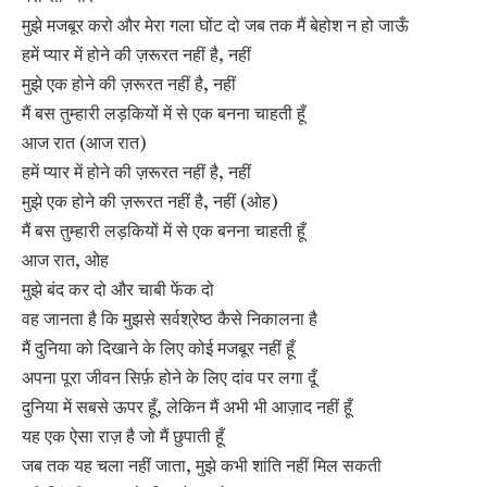
मुझे मजबूर करो और मेरा गला घोंट दो जब तक मैं बेहोश न हो जाऊँ
हमें प्यार में होने की ज़रूरत नहीं है, नहीं
मुझे एक होने की ज़रूरत नहीं है, नहीं
मैं बस तुम्हारी लड़कियों में से एक बनना चाहती हूँ
आज रात (आज रात)
हमें प्यार में होने की ज़रूरत नहीं है, नहीं
मुझे एक होने की ज़रूरत नहीं है, नहीं (ओह)
मैं बस तुम्हारी लड़कियों में से एक बनना चाहती हूँ
आज रात, ओह
मुझे बंद कर दो और चाबी फेंक दो
वह जानता है कि मुझसे सर्वश्रेष्ठ कैसे निकालना है
मैं दुनिया को दिखाने के लिए कोई मजबूर नहीं हूँ
अपना पूरा जीवन सिर्फ़ होने के लिए दांव पर लगा दूँ
दुनिया में सबसे ऊपर हूँ, लेकिन मैं अभी भी आज़ाद नहीं हूँ
यह एक ऐसा राज़ है जो मैं छुपाती हूँ
जब तक यह चला नहीं जाता, मुझे कभी शांति नहीं मिल सकती