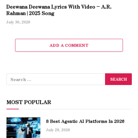
Deewana Deewana Lyrics With Video – A.R.
Rahman | 2025 Song
July 30, 2026
ADD A COMMENT
MOST POPULAR
8 Best Agentic AI Platforms In 2026
July 29, 2026