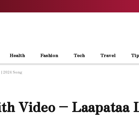
Health
Fashion
Tech
Travel
Tip
s | 2024 Song
ith Video – Laapataa L