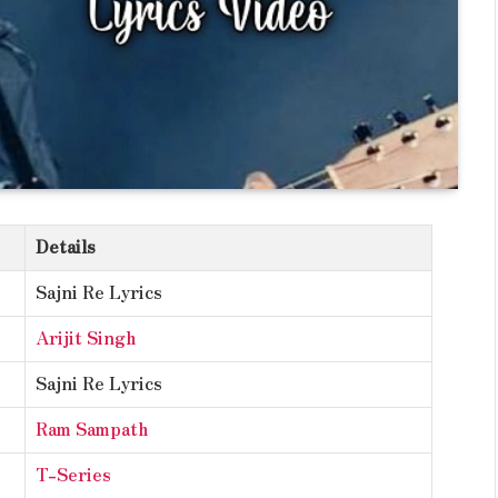
Details
Sajni Re Lyrics
Arijit Singh
Sajni Re Lyrics
Ram Sampath
T-Series