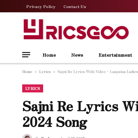
Privacy Policy
Contact Us
Home
News
Entertainment
Home
Lyrics
Sajni Re Lyrics With Video – Laapataa Ladie
»
»
LYRICS
Sajni Re Lyrics W
2024 Song