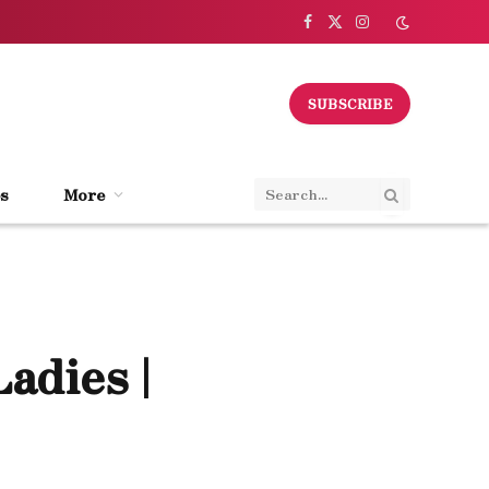
Facebook
X
Instagram
(Twitter)
SUBSCRIBE
s
More
adies |