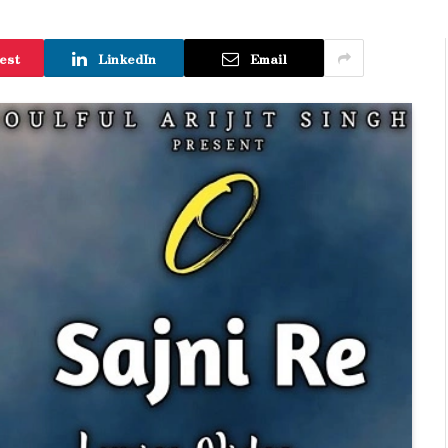
est
LinkedIn
Email