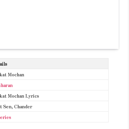
ails
kat Mochan
iharan
kat Mochan Lyrics
it Sen, Chander
eries