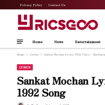
Privacy Policy
Contact Us
Home
News
Entertainment
Home
Lyrics
Sankat Mochan Lyrics With Video – Harihara
»
»
LYRICS
Sankat Mochan Lyr
1992 Song