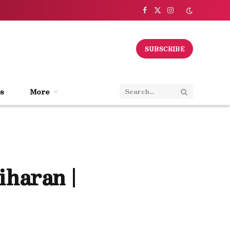
Facebook
X
Instagram
(Twitter)
SUBSCRIBE
s
More
haran |