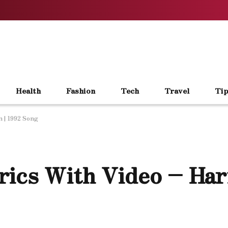
Health
Fashion
Tech
Travel
Tip
n | 1992 Song
ics With Video – Hari