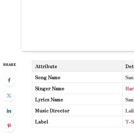
SHARE
Attribute
Det
Song Name
San
Singer Name
Har
Lyrics Name
San
Music Director
Lal
Label
T-S