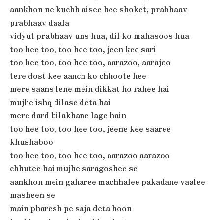
aankhon ne kuchh aisee hee shoket, prabhaav
prabhaav daala
vidyut prabhaav uns hua, dil ko mahasoos hua
too hee too, too hee too, jeen kee sari
too hee too, too hee too, aarazoo, aarajoo
tere dost kee aanch ko chhoote hee
mere saans lene mein dikkat ho rahee hai
mujhe ishq dilase deta hai
mere dard bilakhane lage hain
too hee too, too hee too, jeene kee saaree
khushaboo
too hee too, too hee too, aarazoo aarazoo
chhutee hai mujhe saragoshee se
aankhon mein gaharee machhalee pakadane vaalee
masheen se
main pharesh pe saja deta hoon