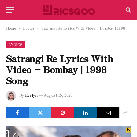
Home
Lyrics
Satrangi Re Lyrics With Video – Bombay | 1998 Song
»
»
LYRICS
Satrangi Re Lyrics With
Video – Bombay | 1998
Song
By
Evelyn
August 15, 2025