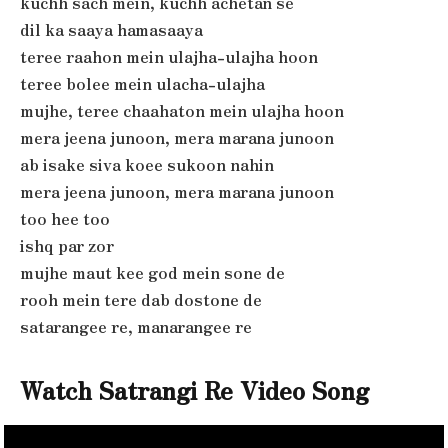
kuchh sach mein, kuchh achetan se
dil ka saaya hamasaaya
teree raahon mein ulajha-ulajha hoon
teree bolee mein ulacha-ulajha
mujhe, teree chaahaton mein ulajha hoon
mera jeena junoon, mera marana junoon
ab isake siva koee sukoon nahin
mera jeena junoon, mera marana junoon
too hee too
ishq par zor
mujhe maut kee god mein sone de
rooh mein tere dab dostone de
satarangee re, manarangee re
Watch Satrangi Re Video Song