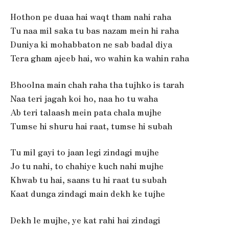
Hothon pe duaa hai waqt tham nahi raha
Tu naa mil saka tu bas nazam mein hi raha
Duniya ki mohabbaton ne sab badal diya
Tera gham ajeeb hai, wo wahin ka wahin raha
Bhoolna main chah raha tha tujhko is tarah
Naa teri jagah koi ho, naa ho tu waha
Ab teri talaash mein pata chala mujhe
Tumse hi shuru hai raat, tumse hi subah
Tu mil gayi to jaan legi zindagi mujhe
Jo tu nahi, to chahiye kuch nahi mujhe
Khwab tu hai, saans tu hi raat tu subah
Kaat dunga zindagi main dekh ke tujhe
Dekh le mujhe, ye kat rahi hai zindagi