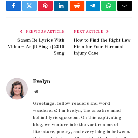
Facebook
Twitter
Pinterest
LinkedIn
Reddit
Telegram
WhatsApp
Email
PREVIOUS ARTICLE
NEXT ARTICLE
Sanam Re Lyrics With
How to Find the Right Law
Video – Arijit Singh | 2016
Firm for Your Personal
Song
Injury Case
Evelyn
Website
Greetings, fellow readers and word
wanderers! I'm Evelyn, the creative mind
behind lyricsgoo.com. On this captivating
blog, we venture into the vast realms of
literature, poetry, and everything in between.