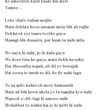
Ke umeedein kuch baaki hai meri
Tumse…
Leke chalo wahan mujhe
Main dekhta hoon aasman mein bhi ab tujhe
Dekha ek roz taara tootke gaya
Maangi bhi duaaein, par haan tu nahi mila
Wo aaya hi nahi, jo ik dafa gaya
Wo door itna ho gaya, main dekh na saka
Hai dhoondta wajah, ab dil ye bewajah
Hai toota is tarah se dil, ke fir nahi laga
To aa milo kahin oh mere humnashi
Main ab bhi hoon akela ye tu samjha kyu nahi
Wajood-e-dil-lagi ki aarzoo nahi
Mohabbat to wahin hai jo ki milti hi nahi