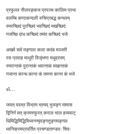
प्रफुल्ल नीलपङ्कज प्रपञ्च कालिम प्रभा
वलम्बि कण्ठकन्दली रुचिप्रबद्ध कन्धरम्
स्मरच्छिदं पुरच्छिदं भवच्छिदं मखच्छिदं
गजच्छि दांध कच्छिदं तमंत कच्छिदं भजे
अखर्व सर्व मङ्गला कला कदंब मञ्जरी
रस प्रवाह माधुरी विजृंभणा मधुव्रतम्
स्मरान्तकं पुरान्तकं भवान्तकं मखान्तकं
गजान्त कान्ध कान्त कं तमन्त कान्त कं भजे
ॐ…
जयत् वदभ्र विभ्रम भ्रमद् भुजङ्ग मश्वस
द्विनिर्ग मत् क्रमस्फुरत् कराल भाल हव्यवाट्
धिमिद्धिमिद्धिमिध्वनन्मृदङ्गतुङ्गमङ्गल
ध्वनिक्रमप्रवर्तित प्रचण्डताण्डवः शिवः