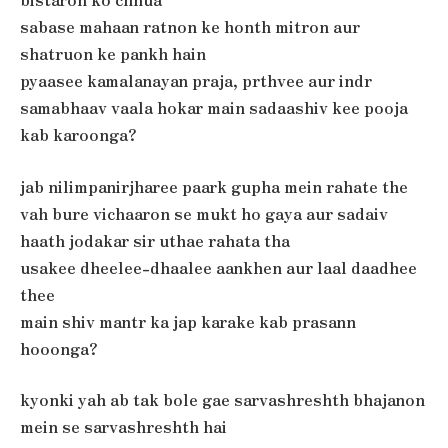
sabase mahaan ratnon ke honth mitron aur
shatruon ke pankh hain
pyaasee kamalanayan praja, prthvee aur indr
samabhaav vaala hokar main sadaashiv kee pooja
kab karoonga?
jab nilimpanirjharee paark gupha mein rahate the
vah bure vichaaron se mukt ho gaya aur sadaiv
haath jodakar sir uthae rahata tha
usakee dheelee-dhaalee aankhen aur laal daadhee
thee
main shiv mantr ka jap karake kab prasann
hooonga?
kyonki yah ab tak bole gae sarvashreshth bhajanon
mein se sarvashreshth hai