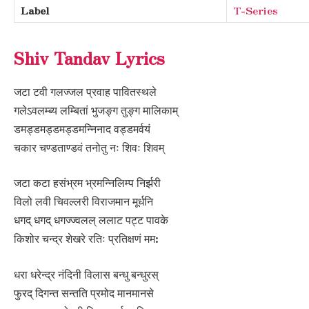
Label
T-Series
Shiv Tandav Lyrics
जटा टवी गलज्जल प्रवाह पावितस्थले
गलेऽवलम्ब्य लम्बितां भुजङ्ग तुङ्ग मालिकाम्
डमड्डमड्डमड्डमन्निनाद वड्डमर्वयं
चकार चण्डताण्डवं तनोतु नः शिवः शिवम्
जटा कटा हसंभ्रम भ्रमन्निलिम्प निर्झरी
विलो लवी चिवल्लरी विराजमान मूर्धनि
धगद् धगद् धगज्ज्वलल् ललाट पट्ट पावके
किशोर चन्द्र शेखरे रतिः प्रतिक्षणं मम:
धरा धरेन्द्र नंदिनी विलास बन्धु बन्धुरस्
फुरद् दिगन्त सन्तति प्रमोद मानमानसे