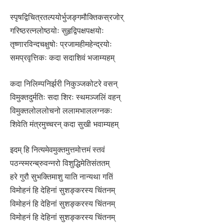
स्पृषद्विचित्रतल्पयोर्भुजङ्गमौक्तिकस्रजोर्
गरिष्ठरत्नलोष्ठयोः सुहृद्विपक्षपक्षयोः
तृष्णारविन्दचक्षुषोः प्रजामहीमहेन्द्रयोः
समप्रवृत्तिकः कदा सदाशिवं भजाम्यहम्
कदा निलिम्पनिर्झरी निकुञ्जकोटरे वसन्
विमुक्तदुर्मतिः सदा शिरः स्थमञ्जलिं वहन्
विमुक्तलोललोचनो ललामभाललग्नकः
शिवेति मंत्रमुच्चरन् कदा सुखी भवाम्यहम्
इदम् हि नित्यमेवमुक्तमुत्तमोत्तमं स्तवं
पठन्स्मरन्ब्रुवन्नरो विशुद्धिमेतिसंततम्
हरे गुरौ सुभक्तिमाशु याति नान्यथा गतिं
विमोहनं हि देहिनां सुशङ्करस्य चिंतनम्
विमोहनं हि देहिनां सुशङ्करस्य चिंतनम्
विमोहनं हि देहिनां सुशङ्करस्य चिंतनम्