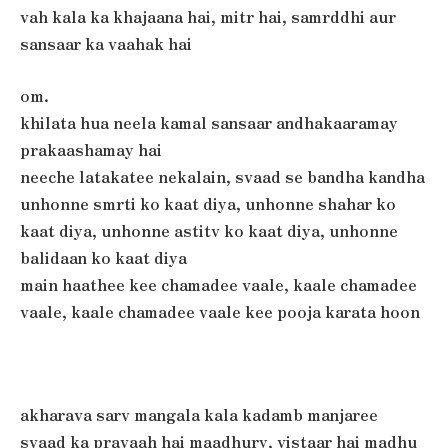
vah kala ka khajaana hai, mitr hai, samrddhi aur
sansaar ka vaahak hai
om.
khilata hua neela kamal sansaar andhakaaramay
prakaashamay hai
neeche latakatee nekalain, svaad se bandha kandha
unhonne smrti ko kaat diya, unhonne shahar ko
kaat diya, unhonne astitv ko kaat diya, unhonne
balidaan ko kaat diya
main haathee kee chamadee vaale, kaale chamadee
vaale, kaale chamadee vaale kee pooja karata hoon
akharava sarv mangala kala kadamb manjaree
svaad ka pravaah hai maadhury, vistaar hai madhu