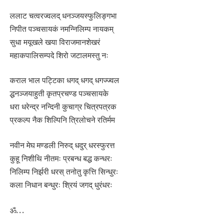
ललाट चत्वरज्वलद् धनञ्जयस्फुलिङ्गभा
निपीत पञ्चसायकं नमन्निलिम्प नायकम्
सुधा मयूखले खया विराजमानशेखरं
महाकपालिसम्पदे शिरो जटालमस्तु नः
कराल भाल पट्टिका धगद् धगद् धगज्ज्वल
द्धनञ्जयाहुती कृतप्रचण्ड पञ्चसायके
धरा धरेन्द्र नन्दिनी कुचाग्र चित्रपत्रक
प्रकल्प नैक शिल्पिनि त्रिलोचने रतिर्मम
नवीन मेघ मण्डली निरुद् धदुर् धरस्फुरत्त
कुहू निशीथि नीतमः प्रबन्ध बद्ध कन्धरः
निलिम्प निर्झरी धरस् तनोतु कृत्ति सिन्धुरः
कला निधान बन्धुरः श्रियं जगद् धुरंधरः
ॐ…