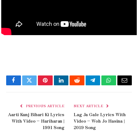
Facebook
Twitter
Pinterest
LinkedIn
Reddit
Telegram
WhatsApp
Email
PREVIOUS ARTICLE
NEXT ARTICLE
Aarti Kunj Bihari Ki Lyrics
Lag Ja Gale Lyrics With
With Video – Hariharan |
Video – Woh Jo Hasina |
1991 Song
2019 Song