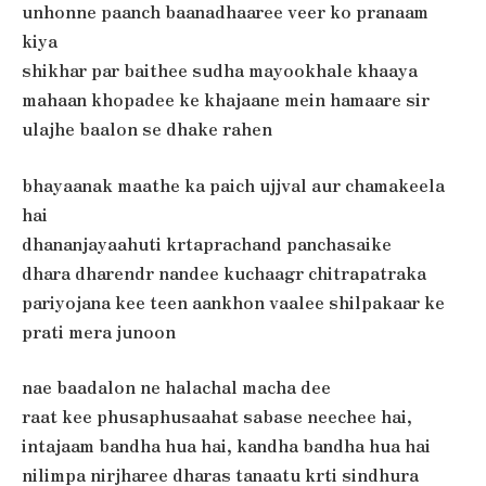
unhonne paanch baanadhaaree veer ko pranaam
kiya
shikhar par baithee sudha mayookhale khaaya
mahaan khopadee ke khajaane mein hamaare sir
ulajhe baalon se dhake rahen
bhayaanak maathe ka paich ujjval aur chamakeela
hai
dhananjayaahuti krtaprachand panchasaike
dhara dharendr nandee kuchaagr chitrapatraka
pariyojana kee teen aankhon vaalee shilpakaar ke
prati mera junoon
nae baadalon ne halachal macha dee
raat kee phusaphusaahat sabase neechee hai,
intajaam bandha hua hai, kandha bandha hua hai
nilimpa nirjharee dharas tanaatu krti sindhura