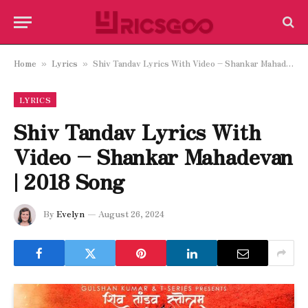
Home
Lyrics
Shiv Tandav Lyrics With Video – Shankar Mahadevan | 2018 Song
»
»
LYRICS
Shiv Tandav Lyrics With
Video – Shankar Mahadevan
| 2018 Song
By
Evelyn
August 26, 2024