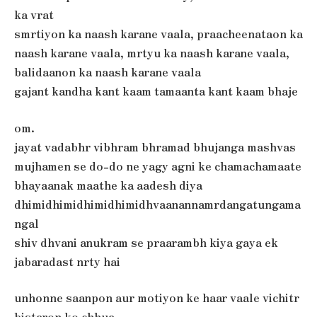
ka vrat
smrtiyon ka naash karane vaala, praacheenataon ka
naash karane vaala, mrtyu ka naash karane vaala,
balidaanon ka naash karane vaala
gajant kandha kant kaam tamaanta kant kaam bhaje
om.
jayat vadabhr vibhram bhramad bhujanga mashvas
mujhamen se do-do ne yagy agni ke chamachamaate
bhayaanak maathe ka aadesh diya
dhimidhimidhimidhimidhvaanannamrdangatungama
ngal
shiv dhvani anukram se praarambh kiya gaya ek
jabaradast nrty hai
unhonne saanpon aur motiyon ke haar vaale vichitr
bistaron ko chhua