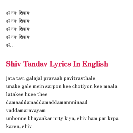
ॐ नमः शिवायः
ॐ नमः शिवायः
ॐ नमः शिवायः
ॐ नमः शिवायः
ॐ…
Shiv Tandav Lyrics In English
jata tavi galajal pravaah pavitrasthale
unake gale mein sarpon kee chotiyon kee maala
latakee huee thee
damaaddamaddamaddamannninaad
vaddamaravayam
unhonne bhayankar nrty kiya, shiv ham par krpa
karen, shiv