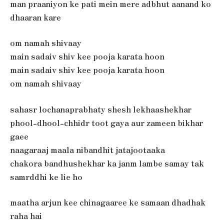
man praaniyon ke pati mein mere adbhut aanand ko
dhaaran kare
om namah shivaay
main sadaiv shiv kee pooja karata hoon
main sadaiv shiv kee pooja karata hoon
om namah shivaay
sahasr lochanaprabhaty shesh lekhaashekhar
phool-dhool-chhidr toot gaya aur zameen bikhar
gaee
naagaraaj maala nibandhit jatajootaaka
chakora bandhushekhar ka janm lambe samay tak
samrddhi ke lie ho
maatha arjun kee chinagaaree ke samaan dhadhak
raha hai