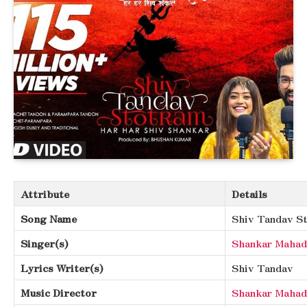
Attribute
Details
Song Name
Shiv Tandav S
Singer(s)
Shankar Mahad
Lyrics Writer(s)
Shiv Tandav
Music Director
Shankar Mahad