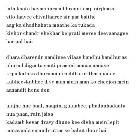
jata kaata hasambhram bhrannilamp nirjharee
vilo laavee chivallaaree sir par baithe
aag ka dhadhakata maathe ka tukada
kishor chandr shekhar ke prati meree deevaanagee
har pal hai:
dhara dharendr nandinee vilaas bandhu bandhuras
phurad diganta santi pramod manaamanase
krpa kataks dhoraani niruddh durdharapadee
kabhee-kabhee divy man mein man ko cheejon mein
aanandit hone den
ulajhe hue baal, naagin, gulaabee, phadaphadaata
hua phan, ratn jaisa
kadamb kesar dravy dhune kee disha mein lepit
matavaala samudr uttar se bahut door hai