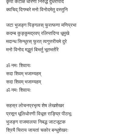
कृपा कटाक्ष धोरणी निरुद्ध दुर्धरापदि
क्वचिद् दिगम्बरे मनो विनोदमेतु वस्तुनि
जटा भुजङ्ग पिङ्गलस् फुरत्फणा मणिप्रभा
कदम्ब कुङ्कुमद्रवप् रलिप्तदिग्व धूमुखे
मदान्ध सिन्धुरस् फुरत् त्वगुत्तरीयमे दुरे
मनो विनोद मद्भुतं बिभर्तु भूतभर्तरि
ॐ नमः शिवायः
सदा शिवम् भजाम्यहम्
सदा शिवम् भजाम्यहम्
ॐ नमः शिवायः
सहस्र लोचनप्रभृत्य शेष लेखशेखर
प्रसून धूलिधोरणी विधूस राङ्घ्रि पीठभूः
भुजङ्ग राजमालया निबद्ध जाटजूटक
श्रियै चिराय जायतां चकोर बन्धुशेखरः