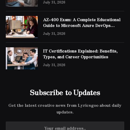
July 31, 2026
AZ-400 Exam: A Complete Educational
Guide to Microsoft Azure DevOps
Engineer Expert Certification
July 31, 2026
IT Certifications Explained: Benefits,
Types, and Career Opportunities
July 31, 2026
Subscribe to Updates
Get the latest creative news from Lyricsgoo about daily
updates.