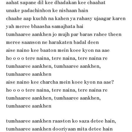
aahat sapane dil kee dhadakan kee chaahat
unake padachinhon ke nishaan hain
chaahe aap kuchh na kahen ya rahasy ujaagar karen
yah meree bhaasha samajhata hai
tumhaaree aankhen jo mujh par baras rahee theen
meree saanson ne harakaten badal deen
aise naino kee baaton mein koee kyon na aae
ho o o o tere naina, tere naina, tere naina re
tumhaaree aankhen, tumhaaree aankhen,
tumhaaree aankhen
aise naino kee charcha mein koee kyon na aae?
ho o o o tere naina, tere naina, tere naina re
tumhaaree aankhen, tumhaaree aankhen,
tumhaaree aankhen
tumhaaree aankhen raaston ko saza detee hain,
tumhaaree aankhen dooriyaan mita detee hain