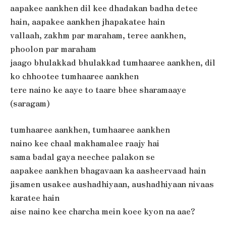
aapakee aankhen dil kee dhadakan badha detee
hain, aapakee aankhen jhapakatee hain
vallaah, zakhm par maraham, teree aankhen,
phoolon par maraham
jaago bhulakkad bhulakkad tumhaaree aankhen, dil
ko chhootee tumhaaree aankhen
tere naino ke aaye to taare bhee sharamaaye
(saragam)
tumhaaree aankhen, tumhaaree aankhen
naino kee chaal makhamalee raajy hai
sama badal gaya neechee palakon se
aapakee aankhen bhagavaan ka aasheervaad hain
jisamen usakee aushadhiyaan, aushadhiyaan nivaas
karatee hain
aise naino kee charcha mein koee kyon na aae?