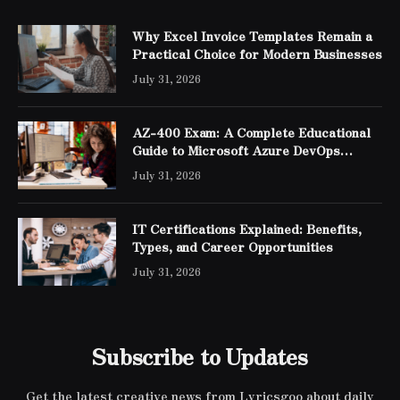
Why Excel Invoice Templates Remain a
Practical Choice for Modern Businesses
July 31, 2026
AZ-400 Exam: A Complete Educational
Guide to Microsoft Azure DevOps
Engineer Expert Certification
July 31, 2026
IT Certifications Explained: Benefits,
Types, and Career Opportunities
July 31, 2026
Subscribe to Updates
Get the latest creative news from Lyricsgoo about daily