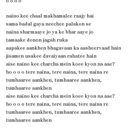
o o o o
naino kee chaal makhamalee raajy hai
sama badal gaya neechee palakon se
naina sharmaaye jo ya ke bhar aaye jo
tamaake donon jagah ruka
aapakee aankhen bhagavaan ka aasheervaad hain
jisamen usakee davaiyaan rahatee hain
aise naino kee charcha mein koee kyon na aae?
ho o o o tere naina, tere naina, tere naina re
tumhaaree aankhen, tumhaaree aankhen,
tumhaaree aankhen
aise naino kee charcha mein koee kyon na aae?
ho o o o tere naina, tere naina, tere naina re
tumhaaree aankhen, tumhaaree aankhen,
tumhaaree aankhen