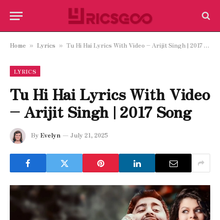
Home
Lyrics
Tu Hi Hai Lyrics With Video – Arijit Singh | 2017 Song
»
»
LYRICS
Tu Hi Hai Lyrics With Video
– Arijit Singh | 2017 Song
By
Evelyn
July 21, 2025