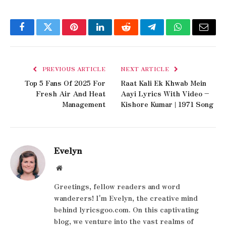
Facebook
Twitter
Pinterest
LinkedIn
Reddit
Telegram
WhatsApp
Email
PREVIOUS ARTICLE
NEXT ARTICLE
Top 5 Fans Of 2025 For
Raat Kali Ek Khwab Mein
Fresh Air And Heat
Aayi Lyrics With Video –
Management
Kishore Kumar | 1971 Song
Evelyn
Website
Greetings, fellow readers and word
wanderers! I'm Evelyn, the creative mind
behind lyricsgoo.com. On this captivating
blog, we venture into the vast realms of