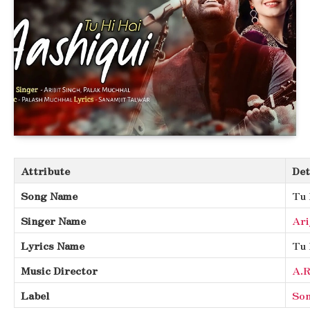
Attribute
Det
Song Name
Tu 
Singer Name
Ari
Lyrics Name
Tu 
Music Director
A.R
Label
Son