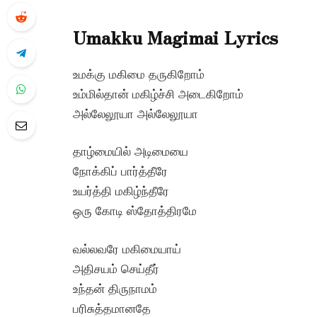
Umakku Magimai Lyrics
உமக்கு மகிமை தருகிறோம்
உம்மில்தான் மகிழ்ச்சி அடைகிறோம்
அல்லேலூயா அல்லேலூயா
தாழ்மையில் அடிமையை
நோக்கிப் பார்த்தீரே
உயர்த்தி மகிழ்ந்தீரே
ஒரு கோடி ஸ்தோத்திரமே
வல்லவரே மகிமையாய்
அதிசயம் செய்தீர்
உந்தன் திருநாமம்
பரிசுத்தமானதே