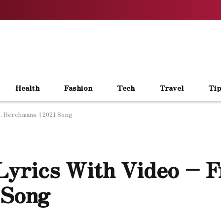
Health
Fashion
Tech
Travel
Tip
J. Berchmans | 2021 Song
rics With Video – Fr.
 Song