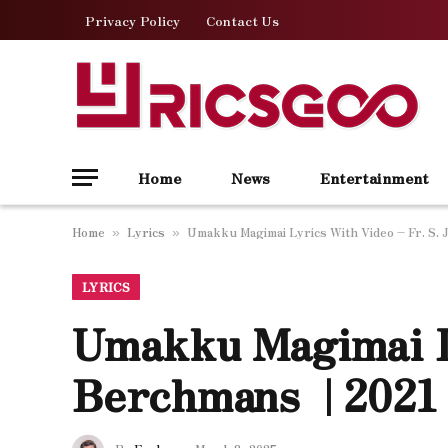
Privacy Policy
Contact Us
Home
News
Entertainment
Home
Lyrics
Umakku Magimai Lyrics With Video – Fr. S. 
»
»
LYRICS
Umakku Magimai Ly
Berchmans | 2021