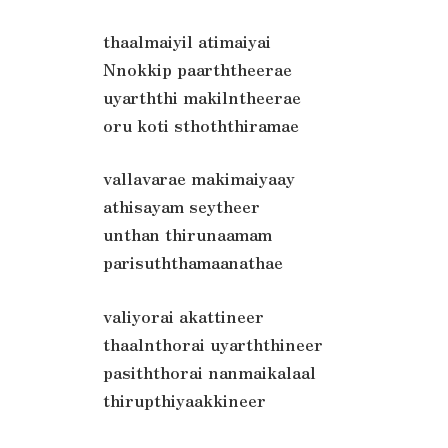
thaalmaiyil atimaiyai
Nnokkip paarththeerae
uyarththi makilntheerae
oru koti sthoththiramae
vallavarae makimaiyaay
athisayam seytheer
unthan thirunaamam
parisuththamaanathae
valiyorai akattineer
thaalnthorai uyarththineer
pasiththorai nanmaikalaal
thirupthiyaakkineer