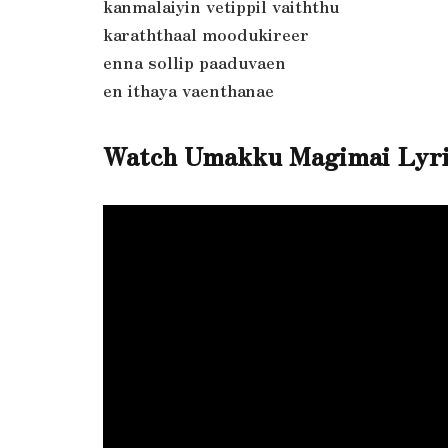
kanmalaiyin vetippil vaiththu
karaththaal moodukireer
enna sollip paaduvaen
en ithaya vaenthanae
Watch Umakku Magimai Lyri