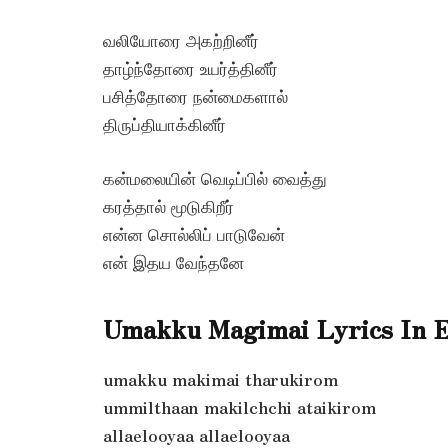
வலியோரை அகற்றினீர்
தாழ்ந்தோரை உயர்த்தினீர்
பசித்தோரை நன்மைகளால்
திருப்தியாக்கினீர்
கன்மலையின் வெடிப்பில் வைத்து
கரத்தால் மூடுகிறீர்
என்ன சொல்லிப் பாடுவேன்
என் இதய வேந்தனே
Umakku Magimai Lyrics In E
umakku makimai tharukirom
ummilthaan makilchchi ataikirom
allaelooyaa allaelooyaa