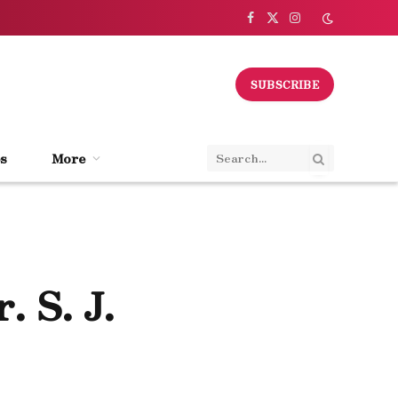
Facebook
X
Instagram
(Twitter)
SUBSCRIBE
s
More
 S. J.