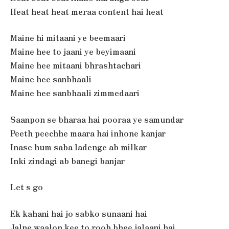
Heat heat heat meraa content hai heat
Maine hi mitaani ye beemaari
Maine hee to jaani ye beyimaani
Maine hee mitaani bhrashtachari
Maine hee sanbhaali
Maine hee sanbhaali zimmedaari
Saanpon se bharaa hai pooraa ye samundar
Peeth peechhe maara hai inhone kanjar
Inase hum saba ladenge ab milkar
Inki zindagi ab banegi banjar
Let s go
Ek kahani hai jo sabko sunaani hai
Jalne waalon kee to rooh bhee jalaani hai