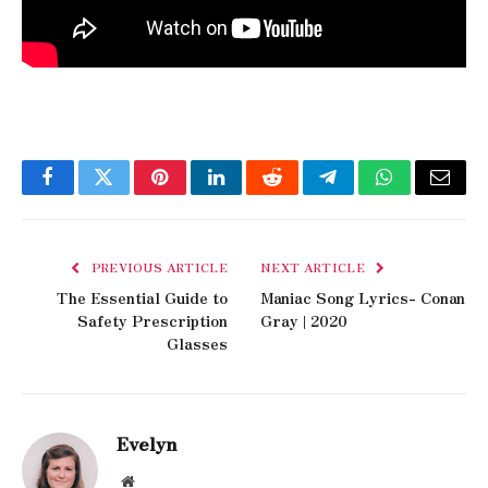
Facebook
Twitter
Pinterest
LinkedIn
Reddit
Telegram
WhatsApp
Email
PREVIOUS ARTICLE
NEXT ARTICLE
The Essential Guide to
Maniac Song Lyrics- Conan
Safety Prescription
Gray | 2020
Glasses
Evelyn
Website