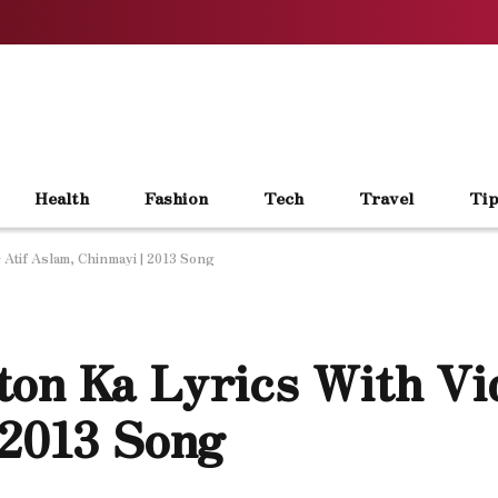
Health
Fashion
Tech
Travel
Tip
Atif Aslam, Chinmayi | 2013 Song
on Ka Lyrics With Vid
 2013 Song