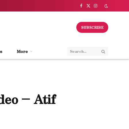
Facebook
X
Instagram
(Twitter)
SUBSCRIBE
s
More
eo – Atif