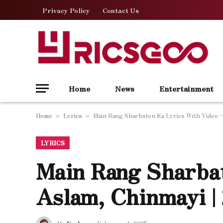
Privacy Policy
Contact Us
Home
News
Entertainment
Home
Lyrics
Main Rang Sharbaton Ka Lyrics With Video – 
»
»
LYRICS
Main Rang Sharbat
Aslam, Chinmayi |